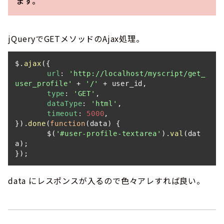
ます。
jQueryでGETメソッドのAjax処理。
$.
ajax
({

url
: 
'http://localhost/myscript/get_
user_profile'
 + 
'/'
 + user_id,

type
: 
'GET'
,

dataType
: 
'html'
,

timeout
: 
5000
,

}).
done
(
function
(
data
) {

	$(
'#user-profile-textarea'
).
val
(dat
a);

});
data にレスポンスが入るので色々アレすれば良い。