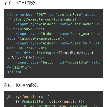
まず、HTML部分。
<
form
method
=
"POST"
id
=
"confirmForm"
action
=
"https://example.com/form-submit"
>
<
input
type
=
"hidden"
name
=
"user_name"
va
lue
=
"Tatsuya Abe"
>
<
input
type
=
"hidden"
name
=
"user_email"
v
alue
=
"tatsuya@example.com"
>
<
input
type
=
"hidden"
name
=
"user_tel"
val
ue
=
"090-1234-5678"
>
<
p
id
=
"confirmMsg"
>
上記の内容で送信します。
よろしいですか？
</
p
>
<
input
type
=
"button"
id
=
"submitBtn"
valu
e
=
"送信する"
>
</
form
>
次に、jQuery部分。
jQuery
(
function
(
$
) {

    $(
'#submitBtn'
).
click
(
function
(
){

        $(
'#submitBtn'
).
prop
(
'disabled'
, 
tru