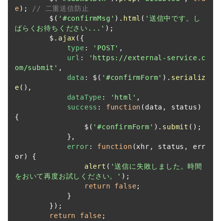
e
); 
// 二重送信防止
        $(
'#confirmMsg'
).
html
(
'送信中です。し
ばらくお待ちください...'
);

        $.
ajax
({

type
: 
'POST'
,

url
: 
'https://external-service.c
om/submit'
,

data
: $(
'#confirmForm'
).
serializ
e
(),

dataType
: 
'html'
,

success
: 
function
(
data, status
) 
{

                $(
'#confirmForm'
).
submit
();

            },

error
: 
function
(
xhr, status, err
or
) {

alert
(
'送信に失敗しました。時間
をおいて再度お試しください。'
);

return
false
;

            }

        });

return
false
;
