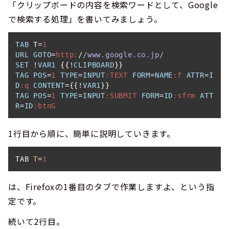
「クリップボードの内容を検索ワードとして、Google
で検索する処理」を書いてみましょう。
TAB
 T=
1
URL
GOTO
=
http:
/
/www.google.co.jp/
SET
 !
VAR1
 {{!
CLIPBOARD
TAG
POS
=
1
TYPE
=
INPUT
:TEXT
FORM
=
NAME
:f
ATTR
=
I
D
:q
CONTENT
={{!
VAR1
TAG
POS
=
1
TYPE
=
INPUT
:SUBMIT
FORM
=
ID
:sfrm
ATT
R
=
ID
:btnG
1行目から順に、簡単に説明していきます。
TAB 
T
=
1
は、Firefoxの1番目のタブで作業しますよ、という指
定です。
続いて2行目。