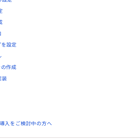
定
成
加
プを設定
ル
ンの作成
実装
SO導入をご検討中の方へ