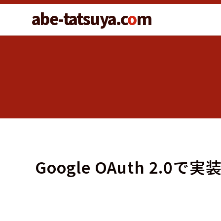
abe-tatsuya.c
o
m
Google OAuth 2.0