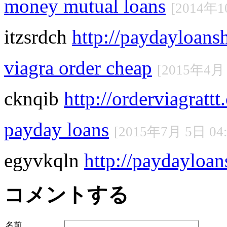
money mutual loans
[2014年1
itzsrdch
http://paydayloans
viagra order cheap
[2015年4月 
cknqib
http://orderviagrattt
payday loans
[2015年7月 5日 04:
egyvkqln
http://paydayloa
コメントする
名前