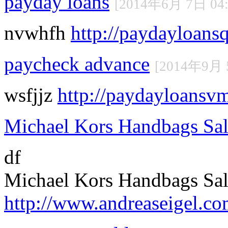
payday loans
[2014年6月 7日 04:
nvwhfh
http://paydayloans
paycheck advance
[2014年9月 
wsfjjz
http://paydayloansv
Michael Kors Handbags Sa
df
Michael Kors Handbags Sa
http://www.andreaseigel.c