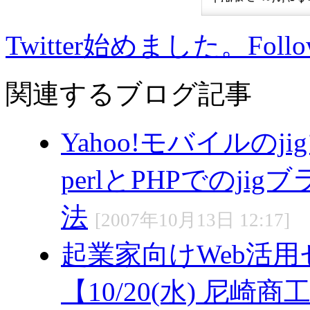
Twitter始めました。Fo
関連するブログ記事
Yahoo!モバイルの
perlとPHPでのjig
法
[2007年10月13日 12:17]
起業家向けWeb活
【10/20(水) 尼崎